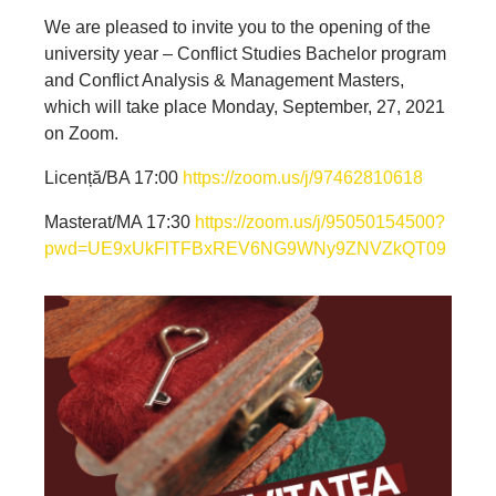
We are pleased to invite you to the opening of the
university year – Conflict Studies Bachelor program
and Conflict Analysis & Management Masters,
which will take place Monday, September, 27, 2021
on Zoom.
Licență/BA 17:00
https://zoom.us/j/97462810618
Masterat/MA 17:30
https://zoom.us/j/95050154500?
pwd=UE9xUkFlTFBxREV6NG9WNy9ZNVZkQT09